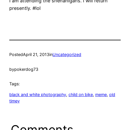
I am attending the shenanigans. I will return
presently. #lol
Posted
April 21, 2013
in
Uncategorized
by
pokerdog73
Tags:
black and white photography
, 
child on bike
, 
meme
, 
old
timey
Comments