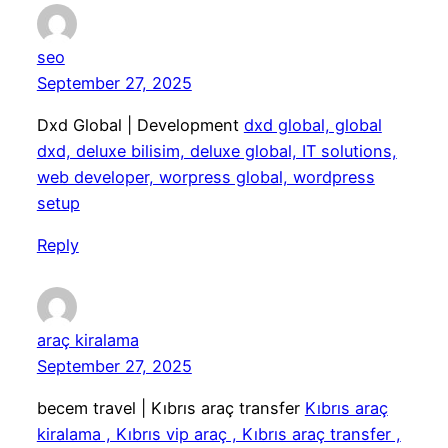
seo
September 27, 2025
Dxd Global | Development
dxd global, global
dxd, deluxe bilisim, deluxe global, IT solutions,
web developer, worpress global, wordpress
setup
Reply
araç kiralama
September 27, 2025
becem travel | Kıbrıs araç transfer
Kıbrıs araç
kiralama , Kıbrıs vip araç , Kıbrıs araç transfer ,