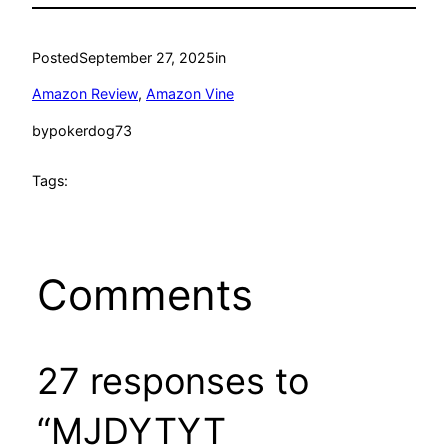
Posted
September 27, 2025
in
Amazon Review
, 
Amazon Vine
by
pokerdog73
Tags:
Comments
27 responses to
“MJDYTYT