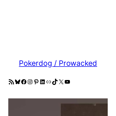
Pokerdog / Prowacked
RSS Feed
Bluesky
Facebook
Instagram
Pinterest
LinkedIn
Link
TikTok
X
YouTube